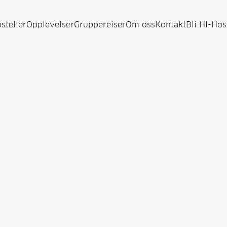
steller
Opplevelser
Gruppereiser
Om oss
Kontakt
Bli HI-Hos

Bli HI-hostel
i en del av HI Nor
t overnattingssted interessert i å bli en del av HI Norge? 
skjemaet nedenfor, så kommer vi tilbake til deg.