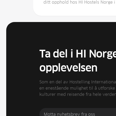
ditt opphold hos HI Hostels Norge i
Ta del i HI Norg
opplevelsen
Som en del av Hostelling International
en enestående mulighet til å utforske
kulturer med reisende fra hele verden