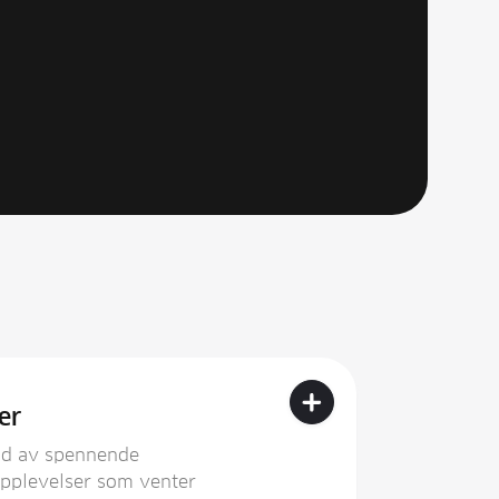
+
er
ld av spennende
 opplevelser som venter