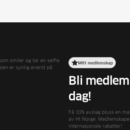

Mitt medlemskap
Bli medlem 
dag!
Få 10% avslag pluss en m
av HI Norge. Medlemskapet 
internasjonale rabatter!