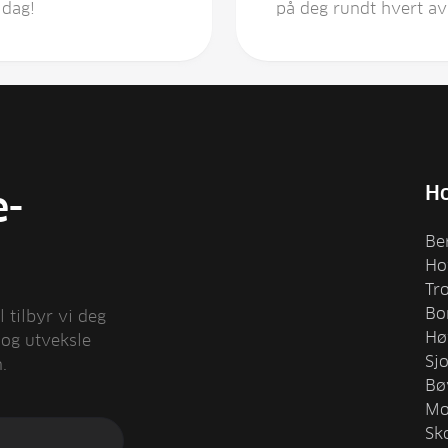
 dag!
på deg rundt hvert av 
Ho
e-
Be
Ho
Tr
Bo
 tilbyr vi deg
Hø
 og utveksle
Sj
.
Bø
Mo
Sk