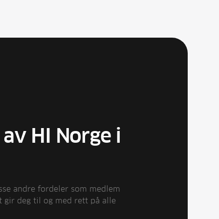
av HI Norge i
asse andre fordeler som medlem
gir deg til og med rett på alle