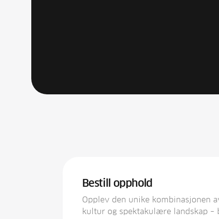
Bestill opphold
Opplev den unike kombinasjonen a
kultur og spektakulære landskap – b