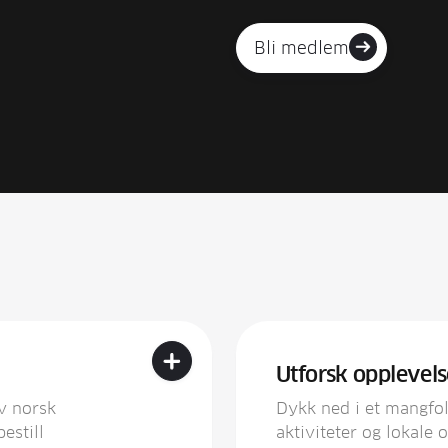
Bli medlem

+
Utforsk opplevels
v norsk
Dykk ned i et mangfo
estill
aktiviteter og lokale