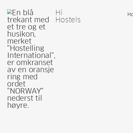
Hi
Ho
Hostels
Bl
Er dit