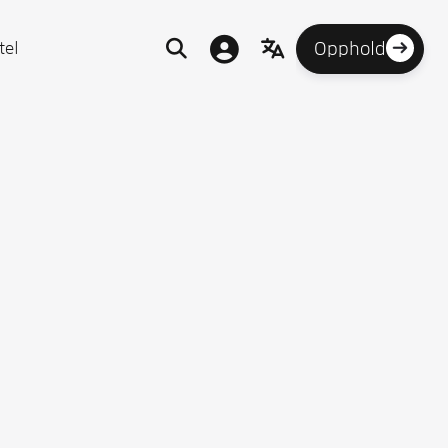

tel


Opphold

ge!
Fyll ut