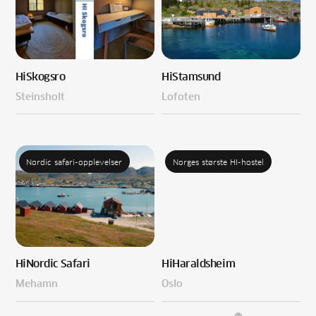
Hi
Skogsro
Hi
Stamsund
Steinsholt
Lofoten
Nordic safari-opplevelser
Norges største HI-hostel
Hi
Nordic Safari
Hi
Haraldsheim
Mehamn
Oslo