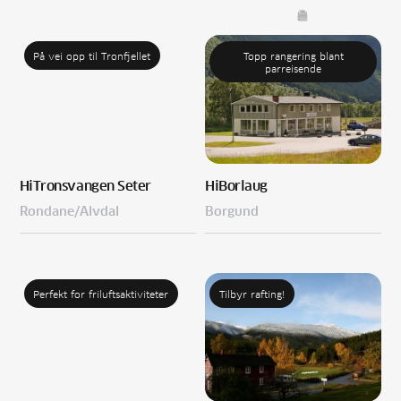
På vei opp til Tronfjellet
Topp rangering blant
parreisende
Hi
Tronsvangen Seter
Hi
Borlaug
Rondane/Alvdal
Borgund
Perfekt for friluftsaktiviteter
Tilbyr rafting!