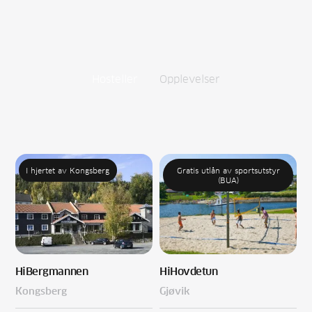
Hosteller
Opplevelser
I hjertet av Kongsberg
Gratis utlån av sportsutstyr
(BUA)
Hi
Bergmannen
Hi
Hovdetun
Kongsberg
Gjøvik