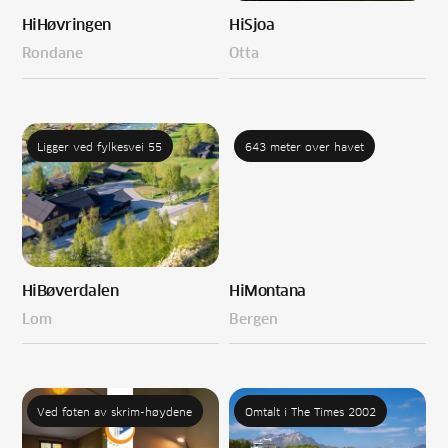
Hi
Høvringen
Hi
Sjoa
Rondane
Otta
Ligger ved fylkesvei 55
643 meter over havet
Hi
Bøverdalen
Hi
Montana
Lom
Bergen
Ved foten av skrim-høydene
Omtalt i The Times 2002